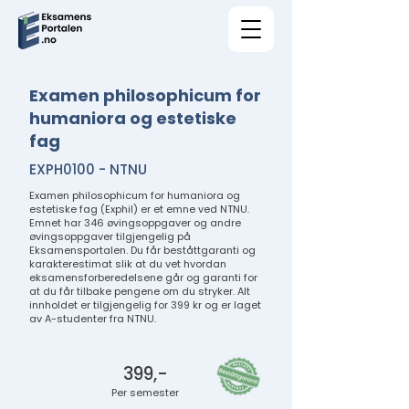
Examen philosophicum for
humaniora og estetiske
fag
EXPH0100 - NTNU
Examen philosophicum for humaniora og
estetiske fag (Exphil) er et emne ved NTNU.
Emnet har 346 øvingsoppgaver og andre
øvingsoppgaver tilgjengelig på
Eksamensportalen. Du får beståttgaranti og
karakterestimat slik at du vet hvordan
eksamensforberedelsene går og garanti for
at du får tilbake pengene om du stryker. Alt
innholdet er tilgjengelig for 399 kr og er laget
av A-studenter fra NTNU.
399,-
Per semester