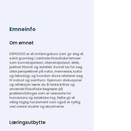
Emneinfo
Om emnet
EXPH0100 er et innføringskurs som gir deg et
solid grunnlag i sentrale filosofiske temaer
som kunnskapsteori, vitenskapsteori, etikk,
politisk filosofi og estetikk. Kurset tar for seg
ulike perspektiver på natur, menneske, kultur
og teknologi, og hvordan disse relaterer seg
til individ og samfunn. Gjennom diskusjoner
og refleksjon lærer du å tenke kritisk og
anvende filosofiske begreper på
problemstillinger som er relevante for
humaniora og estetiske fag. Dette gir et
viktig faglig fundament som også er nyttig
ved videre studier og eksamener.
Læringsutbytte