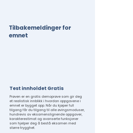
Tilbakemeldinger for
emnet
Test innholdet Gratis
Prøven er en gratis demoprøve som gir deg
et realistisk innblikk i hvordan oppgavene i
emnet er bygget opp. Når du kjøper full
tilgang får du tilgang til alle øvingsmoduser,
hundrevis av eksamenslignende oppgaver,
karakterestimat og avanserte funksjoner
som hjelper deg å bestå eksamen med
større trygghet.