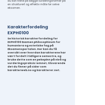
du kan trene på begge vurderingsformer på
en strukturert og effektiv måte før selve
eksamen.
Karakterfordeling
EXPH0100
Se historisk karakterfordeling for
EXPH0100 Examen philosophicum for
humaniora og estetiske fag på
Eksamensportalen. Her kan du få
oversikt over hvordan karakterene har
vært fordelt i tidligere semestre, og
bruke dette som en pekepinn på nivå og
vurderingspraksis i emnet, tilsvarende
det du finner på sider som
karakterweb.no og karakterer.net.