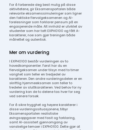
For å forberede deg best mulig på disse
aktivitetene, gir Eksamensportalen både
relevante eksamenssimuleringer som ligner
den faktiske flervalgeksamenen og AI-
forelesninger som forklarer pensum på en
engasjerende måte. Alt innhold er utviklet av
studenter som har tatt EXPH0100 og fått A-
karakterer, noe som gjør treningen både
målrettet og autentisk.
Mer om vurdering
I EXPH0100 består vurderingen av to
hovedkomponenter. Først har du en
flervalgeksamen under tilsyn med to timer
varighet som teller en tredjedel av
karakteren. Den andre vurderingsdelen er en
skriftlig hjemmeeksamen som teller to
tredeler av sluttkarakteren. Ved behov for ny
vurdering kan de to delene tas hver for seg
ved senere forsøk.
For å sikre trygghet og høyere karakterer i
disse vurderingssituasjonene, tilbyr
Eksamensportalen realistiske
øvingsoppgaver med fasit og forklaring,
samt AI-assistert gjennomgang av
vanskelige temaer i EXPH0100. Dette gjør at