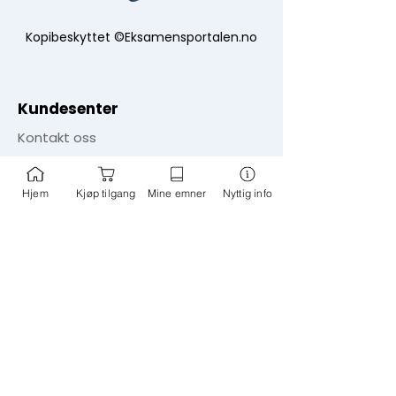
Kopibeskyttet ©Eksamensportalen.no
Kundesenter
Kontakt oss
Vilkår
Hjem
Kjøp tilgang
Mine emner
Nyttig info
Personvern og cookies
​Bli ambassadør
Bli fagansvarlig
Tips om nye emner
Informasjon