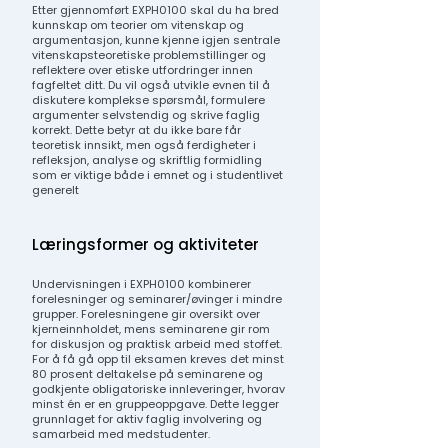
Etter gjennomført EXPH0100 skal du ha bred
kunnskap om teorier om vitenskap og
argumentasjon, kunne kjenne igjen sentrale
vitenskapsteoretiske problemstillinger og
reflektere over etiske utfordringer innen
fagfeltet ditt. Du vil også utvikle evnen til å
diskutere komplekse spørsmål, formulere
argumenter selvstendig og skrive faglig
korrekt. Dette betyr at du ikke bare får
teoretisk innsikt, men også ferdigheter i
refleksjon, analyse og skriftlig formidling
som er viktige både i emnet og i studentlivet
generelt
Læringsformer og aktiviteter
Undervisningen i EXPH0100 kombinerer
forelesninger og seminarer/øvinger i mindre
grupper. Forelesningene gir oversikt over
kjerneinnholdet, mens seminarene gir rom
for diskusjon og praktisk arbeid med stoffet.
For å få gå opp til eksamen kreves det minst
80 prosent deltakelse på seminarene og
godkjente obligatoriske innleveringer, hvorav
minst én er en gruppeoppgave. Dette legger
grunnlaget for aktiv faglig involvering og
samarbeid med medstudenter.