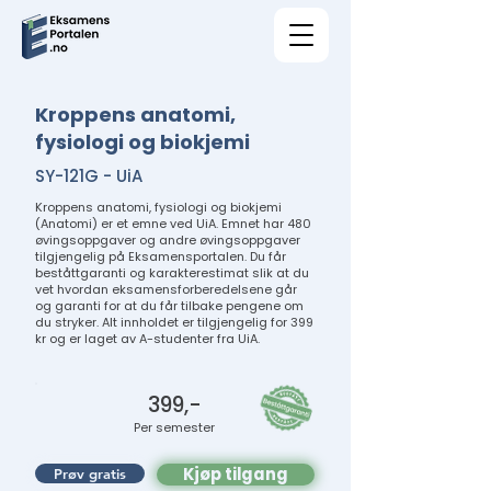
Kroppens anatomi,
fysiologi og biokjemi
SY-121G - UiA
Kroppens anatomi, fysiologi og biokjemi
(Anatomi) er et emne ved UiA. Emnet har 480
øvingsoppgaver og andre øvingsoppgaver
tilgjengelig på Eksamensportalen. Du får
beståttgaranti og karakterestimat slik at du
vet hvordan eksamensforberedelsene går
og garanti for at du får tilbake pengene om
du stryker. Alt innholdet er tilgjengelig for 399
kr og er laget av A-studenter fra UiA.
399,-
Per semester
Kjøp tilgang
Prøv gratis