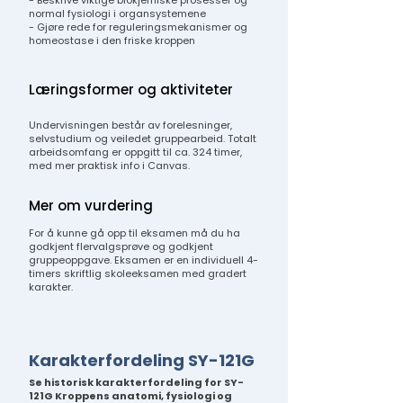
- Beskrive viktige biokjemiske prosesser og
normal fysiologi i organsystemene
- Gjøre rede for reguleringsmekanismer og
homeostase i den friske kroppen
Læringsformer og aktiviteter
Undervisningen består av forelesninger,
selvstudium og veiledet gruppearbeid. Totalt
arbeidsomfang er oppgitt til ca. 324 timer,
med mer praktisk info i Canvas.
Mer om vurdering
For å kunne gå opp til eksamen må du ha
godkjent flervalgsprøve og godkjent
gruppeoppgave. Eksamen er en individuell 4-
timers skriftlig skoleeksamen med gradert
karakter.
Karakterfordeling SY-121G
Se historisk karakterfordeling for SY-
121G Kroppens anatomi, fysiologi og