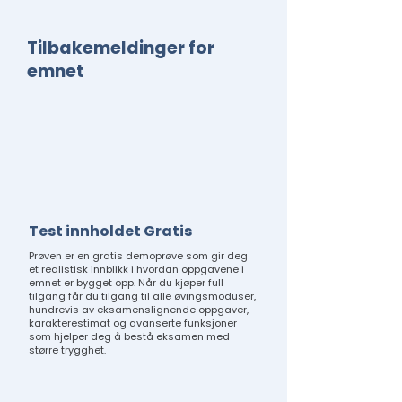
Tilbakemeldinger for
emnet
Test innholdet Gratis
Prøven er en gratis demoprøve som gir deg
et realistisk innblikk i hvordan oppgavene i
emnet er bygget opp. Når du kjøper full
tilgang får du tilgang til alle øvingsmoduser,
hundrevis av eksamenslignende oppgaver,
karakterestimat og avanserte funksjoner
som hjelper deg å bestå eksamen med
større trygghet.