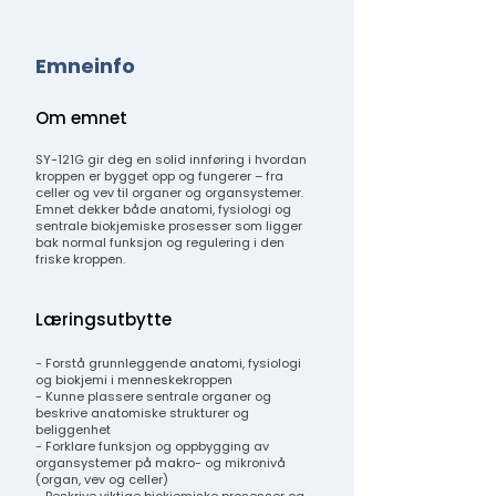
Emneinfo
Om emnet
SY-121G gir deg en solid innføring i hvordan
kroppen er bygget opp og fungerer – fra
celler og vev til organer og organsystemer.
Emnet dekker både anatomi, fysiologi og
sentrale biokjemiske prosesser som ligger
bak normal funksjon og regulering i den
friske kroppen.
Læringsutbytte
- Forstå grunnleggende anatomi, fysiologi
og biokjemi i menneskekroppen
- Kunne plassere sentrale organer og
beskrive anatomiske strukturer og
beliggenhet
- Forklare funksjon og oppbygging av
organsystemer på makro- og mikronivå
(organ, vev og celler)