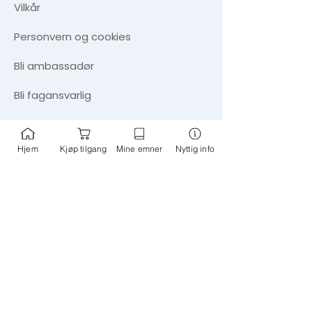
Vilkår
Personvern og cookies
​Bli ambassadør
Bli fagansvarlig
Tips om nye emner
Hjem
Kjøp tilgang
Mine emner
Nyttig info
Informasjon
FAQ - ofte stilte spørsmål
Aktuelt - blogg
Nyhetssøk
Om oss