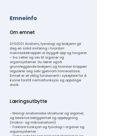
Emneinfo
Om emnet
SYG1001 Anatomi, fysiologi og biokjemi gir
deg en solid innføring i hvordan
menneskekroppen er bygget opp og fungerer
– fra celler og vev til organer og
organsystemer. Du lærer også
grunnleggende biokjemi og hvordan kroppen
regulerer seg selv gjennom homeostase.
Emnet er et viktig fundament i sykepleie for å
kunne forstå normalfunksjon og oppdage
avvik.
Læringsutbytte
- Navngi anatomiske strukturer og organer,
og beskrive beliggenhet og oppbygning
(makro- og mikroanatomi)
- Forklare funksjon og fysiologi i organer og
organsystemer