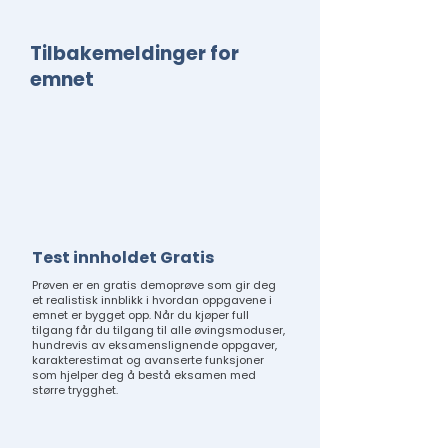
Tilbakemeldinger for
emnet
Test innholdet Gratis
Prøven er en gratis demoprøve som gir deg
et realistisk innblikk i hvordan oppgavene i
emnet er bygget opp. Når du kjøper full
tilgang får du tilgang til alle øvingsmoduser,
hundrevis av eksamenslignende oppgaver,
karakterestimat og avanserte funksjoner
som hjelper deg å bestå eksamen med
større trygghet.