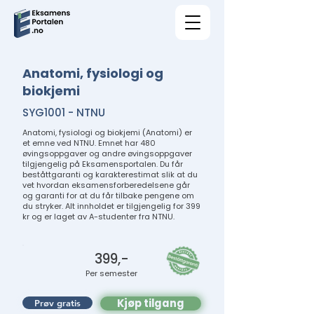
Anatomi, fysiologi og
biokjemi
SYG1001 - NTNU
Anatomi, fysiologi og biokjemi (Anatomi) er
et emne ved NTNU. Emnet har 480
øvingsoppgaver og andre øvingsoppgaver
tilgjengelig på Eksamensportalen. Du får
beståttgaranti og karakterestimat slik at du
vet hvordan eksamensforberedelsene går
og garanti for at du får tilbake pengene om
du stryker. Alt innholdet er tilgjengelig for 399
kr og er laget av A-studenter fra NTNU.
399,-
Per semester
Kjøp tilgang
Prøv gratis