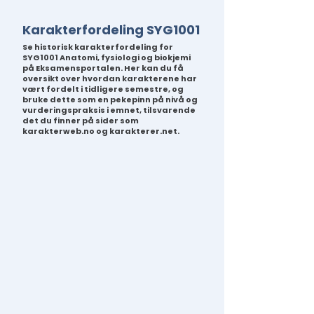
Karakterfordeling SYG1001
Se historisk karakterfordeling for
SYG1001 Anatomi, fysiologi og biokjemi
på Eksamensportalen. Her kan du få
oversikt over hvordan karakterene har
vært fordelt i tidligere semestre, og
bruke dette som en pekepinn på nivå og
vurderingspraksis i emnet, tilsvarende
det du finner på sider som
karakterweb.no og karakterer.net.