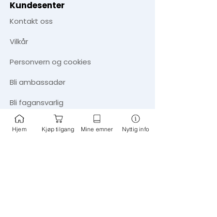
Kundesenter
Kontakt oss
Vilkår
Personvern og cookies
​Bli ambassadør
Bli fagansvarlig
Tips om nye emner
Hjem
Kjøp tilgang
Mine emner
Nyttig info
Informasjon
FAQ - ofte stilte spørsmål
Aktuelt - blogg
Nyhetssøk