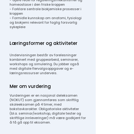
- Gjøre rede for reguleringsmekanismer og
homeostase i den friske kroppen
- Forklare sentrale biokjemiske prosesser i
kroppen
- Formidle kunnskap om anatomi, fysiologi
og biokjemi relevant for faglig forsvarlig
sykepleie
Læringsformer og aktiviteter
Undervisningen består av forelesninger
kombinert med gruppearbeid, seminarer,
workshops og simulering. Du jobber også
med digitale flervalgsoppgaver og e-
læringsressurser underveis.
Mer om vurdering
Vurderingen er en nasjonal deleksamen
(NOKUT) som gjennomføres som skriftlig
skoleeksamen på 4 timer, med
bokstavkarakter. Obligatoriske aktiviteter
(bl.a. seminar/workshop, digitale tester og
skriftlige innleveringer) må være godkjent for
å få gå opp til eksamen.