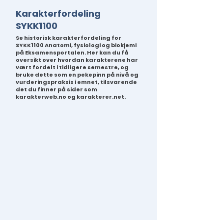
Karakterfordeling
SYKK1100
Se historisk karakterfordeling for
SYKK1100 Anatomi, fysiologi og biokjemi
på Eksamensportalen. Her kan du få
oversikt over hvordan karakterene har
vært fordelt i tidligere semestre, og
bruke dette som en pekepinn på nivå og
vurderingspraksis i emnet, tilsvarende
det du finner på sider som
karakterweb.no og karakterer.net.