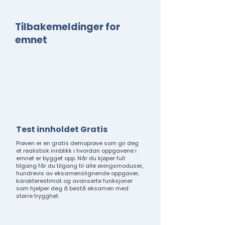
Tilbakemeldinger for
emnet
Test innholdet Gratis
Prøven er en gratis demoprøve som gir deg
et realistisk innblikk i hvordan oppgavene i
emnet er bygget opp. Når du kjøper full
tilgang får du tilgang til alle øvingsmoduser,
hundrevis av eksamenslignende oppgaver,
karakterestimat og avanserte funksjoner
som hjelper deg å bestå eksamen med
større trygghet.