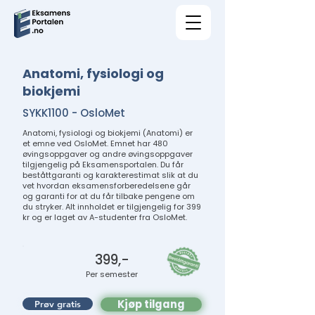
Anatomi, fysiologi og
biokjemi
SYKK1100 - OsloMet
Anatomi, fysiologi og biokjemi (Anatomi) er
et emne ved OsloMet. Emnet har 480
øvingsoppgaver og andre øvingsoppgaver
tilgjengelig på Eksamensportalen. Du får
beståttgaranti og karakterestimat slik at du
vet hvordan eksamensforberedelsene går
og garanti for at du får tilbake pengene om
du stryker. Alt innholdet er tilgjengelig for 399
kr og er laget av A-studenter fra OsloMet.
399,-
Per semester
Kjøp tilgang
Prøv gratis