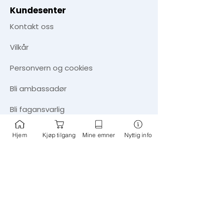
Kundesenter
Kontakt oss
Vilkår
Personvern og cookies
​Bli ambassadør
Bli fagansvarlig
Tips om nye emner
Hjem
Kjøp tilgang
Mine emner
Nyttig info
Informasjon
FAQ - ofte stilte spørsmål
Aktuelt - blogg