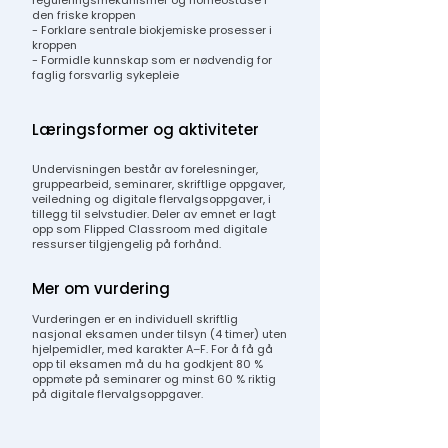
reguleringsmekanismer og homeostase i
den friske kroppen
- Forklare sentrale biokjemiske prosesser i
kroppen
- Formidle kunnskap som er nødvendig for
faglig forsvarlig sykepleie
Læringsformer og aktiviteter
Undervisningen består av forelesninger,
gruppearbeid, seminarer, skriftlige oppgaver,
veiledning og digitale flervalgsoppgaver, i
tillegg til selvstudier. Deler av emnet er lagt
opp som Flipped Classroom med digitale
ressurser tilgjengelig på forhånd.
Mer om vurdering
Vurderingen er en individuell skriftlig
nasjonal eksamen under tilsyn (4 timer) uten
hjelpemidler, med karakter A–F. For å få gå
opp til eksamen må du ha godkjent 80 %
oppmøte på seminarer og minst 60 % riktig
på digitale flervalgsoppgaver.