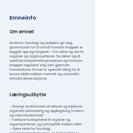
Emneinfo
Om emnet
Anatomi, fysiologi og biokjemi gir deg
grunnmuren for å forstå hvordan kroppen er
bygget opp og fungerer – fra celler og vev til
organer og organsystemer. Du lærer også
sentrale biokjemiske prosesser og hvordan
kroppen regulerer seg selv gjennom
homeostase. Emnet er spesielt viktig for å
kunne skille mellom normalt og unormalt i
kliniske observasjoner.
Læringsutbytte
- Navngi anatomiske strukturer og beskrive
organers plassering og oppbygning (makro-
og mikroanatomisk)
- Forklare funksjonene til organer og
organsystemer, og samspillet mellom dem
- Gjøre rede for fysiologi,