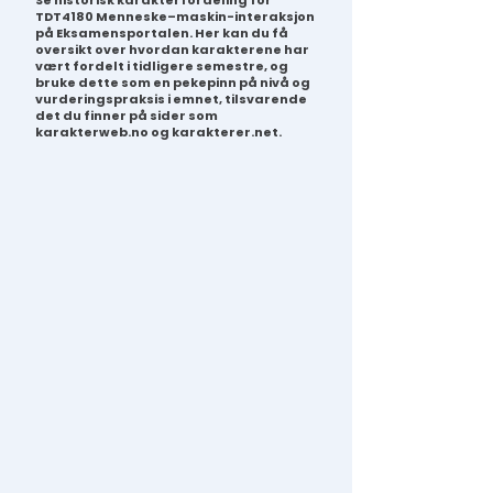
Se historisk karakterfordeling for
TDT4180 Menneske–maskin-interaksjon
på Eksamensportalen. Her kan du få
oversikt over hvordan karakterene har
vært fordelt i tidligere semestre, og
bruke dette som en pekepinn på nivå og
vurderingspraksis i emnet, tilsvarende
det du finner på sider som
karakterweb.no og karakterer.net.