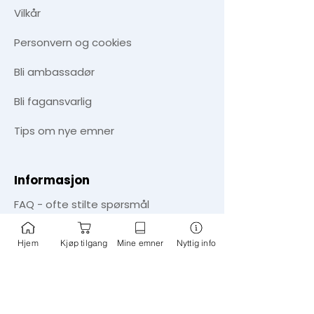
Vilkår
Personvern og cookies
​Bli ambassadør
Bli fagansvarlig
Tips om nye emner
Informasjon
FAQ - ofte stilte spørsmål
Aktuelt - blogg
Hjem
Kjøp tilgang
Mine emner
Nyttig info
Nyhetssøk
Om oss