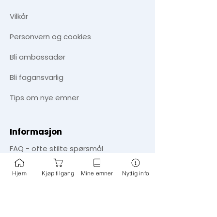
Vilkår
Personvern og cookies
​Bli ambassadør
Bli fagansvarlig
Tips om nye emner
Informasjon
FAQ - ofte stilte spørsmål
Aktuelt - blogg
Hjem
Kjøp tilgang
Mine emner
Nyttig info
Nyhetssøk
Om oss