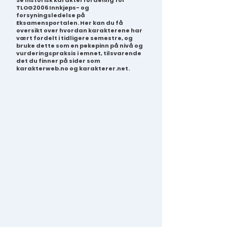
Se historisk karakterfordeling for
TLOG2006 Innkjøps- og
forsyningsledelse på
Eksamensportalen. Her kan du få
oversikt over hvordan karakterene har
vært fordelt i tidligere semestre, og
bruke dette som en pekepinn på nivå og
vurderingspraksis i emnet, tilsvarende
det du finner på sider som
karakterweb.no og karakterer.net.